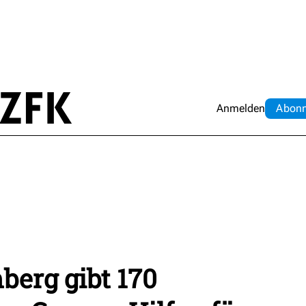
Anmelden
Abo
n
erg gibt 170