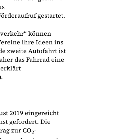
as
rderaufruf gestartet.
dverkehr“ können
reine ihre Ideen ins
e zweite Autofahrt ist
daher das Fahrrad eine
erklärt
.
st 2019 eingereicht
st gefordert. Die
rag zur CO
-
2