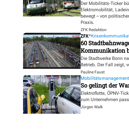
Der Mobilitäts-Ticker b
Elektromobilität, Ladei
bewegt – von politische
Praxis.
ZFK Redaktion
Krisenkommunika
60 Stadtbahnwagen
Kommunikation bl
Die Stadtwerke Bonn na
Betrieb. Der Fall zeigt, 
Pauline Faust
Mobilitätsmanagemen
So gelingt der Wa
Elektroflotte, ÖPNV-Tic
zum Unternehmen pass
Jürgen Walk