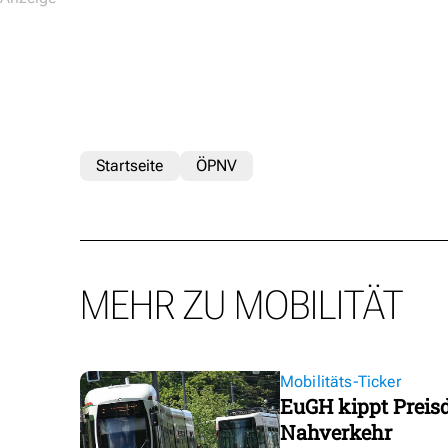
Startseite
ÖPNV
MEHR ZU MOBILITÄT
Mobilitäts-Ticker
EuGH kippt Preisd
Nahverkehr