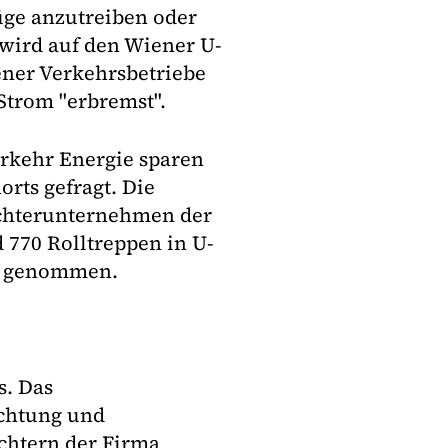
ge anzutreiben oder
wird auf den Wiener U-
ener Verkehrsbetriebe
Strom "erbremst".
erkehr Energie sparen
rts gefragt. Die
ochterunternehmen der
770 Rolltreppen in U-
ck genommen.
s. Das
chtung und
chtern der Firma