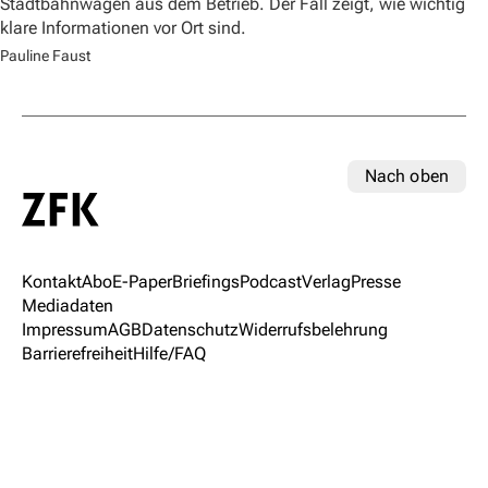
Stadtbahnwagen aus dem Betrieb. Der Fall zeigt, wie wichtig
klare Informationen vor Ort sind.
Pauline Faust
Nach oben
Kontakt
Abo
E-Paper
Briefings
Podcast
Verlag
Presse
Mediadaten
Impressum
AGB
Datenschutz
Widerrufsbelehrung
Barrierefreiheit
Hilfe/FAQ