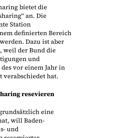
aring bietet die
sharing“ an. Die
te Station
nem definierten Bereich
 werden. Dazu ist aber
 weil der Bund die
htigungen und
des vor einem Jahr in
t verabschiedet hat.
sharing resevieren
rundsätzlich eine
at, will Baden-
s- und
 reservierter