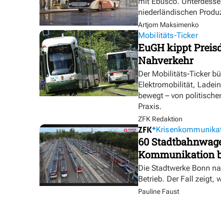
mit Ebusco. Unterdesse
niederländischen Produ
Artjom Maksimenko
Mobilitäts-Ticker
EuGH kippt Preisd
Nahverkehr
Der Mobilitäts-Ticker b
Elektromobilität, Ladei
bewegt – von politische
Praxis.
ZFK Redaktion
Krisenkommunika
60 Stadtbahnwagen
Kommunikation bl
Die Stadtwerke Bonn na
Betrieb. Der Fall zeigt, 
Pauline Faust