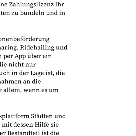
ne Zahlungslizenz ihr
sten zu bündeln und in
sonenbeförderung
haring, Ridehailing und
 per App über ein
ie nicht nur
ch in der Lage ist, die
nahmen an die
or allem, wenn es um
splattform Städten und
it dessen Hilfe sie
r Bestandteil ist die