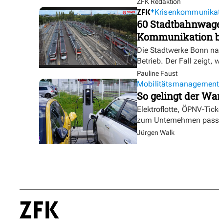
ZFK Redaktion
Krisenkommunika
60 Stadtbahnwagen
Kommunikation bl
Die Stadtwerke Bonn na
Betrieb. Der Fall zeigt, 
Pauline Faust
Mobilitätsmanagemen
So gelingt der Wa
Elektroflotte, ÖPNV-Tic
zum Unternehmen pass
Jürgen Walk