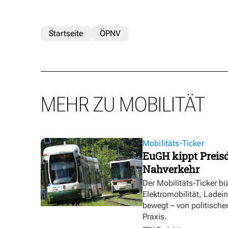
Startseite
ÖPNV
MEHR ZU MOBILITÄT
Mobilitäts-Ticker
EuGH kippt Preisd
Nahverkehr
Der Mobilitäts-Ticker b
Elektromobilität, Ladei
bewegt – von politische
Praxis.