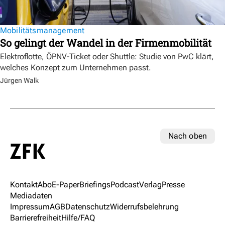
Mobilitätsmanagement
So gelingt der Wandel in der Firmenmobilität
Elektroflotte, ÖPNV-Ticket oder Shuttle: Studie von PwC klärt,
welches Konzept zum Unternehmen passt.
Jürgen Walk
Nach oben
Kontakt
Abo
E-Paper
Briefings
Podcast
Verlag
Presse
Mediadaten
Impressum
AGB
Datenschutz
Widerrufsbelehrung
Barrierefreiheit
Hilfe/FAQ