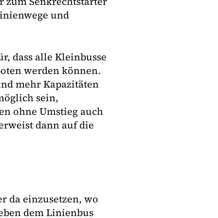
r zum Senkrechtstarter
 Linienwege und
r, dass alle Kleinbusse
eboten werden können.
und mehr Kapazitäten
möglich sein,
nen ohne Umstieg auch
erweist dann auf die
r da einzusetzen, wo
neben dem Linienbus