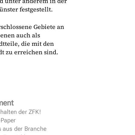
rd unter anderem in der
ster festgestellt.
rschlossene Gebiete an
enen auch als
teile, die mit den
t zu erreichen sind.
ment
halten der ZFK!
 ePaper
s aus der Branche