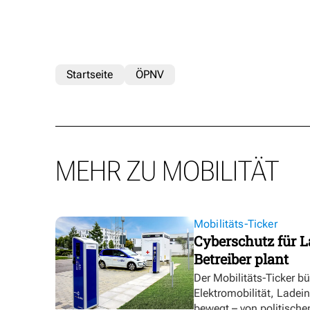
Startseite
ÖPNV
MEHR ZU MOBILITÄT
Mobilitäts-Ticker
Cyberschutz für L
Betreiber plant
Der Mobilitäts-Ticker b
Elektromobilität, Ladei
bewegt – von politische