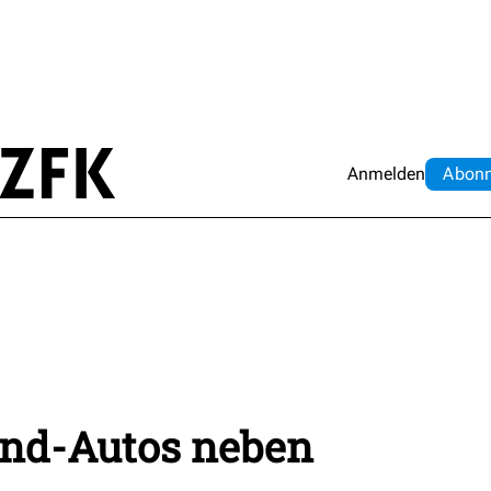
Anmelden
Abo
n
d-Autos neben