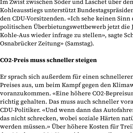
Im Zwist zwischen Söder und Laschet über den
Kohleausstiegs unterstützt Bundestagspräside
den CDU-Vorsitzenden. «Ich sehe keinen Sinn 
politischen Überbietungswettbewerb jetzt die 
Kohle-Aus wieder infrage zu stellen», sagte S
Osnabrücker Zeitung» (Samstag).
CO2-Preis muss schneller steigen
Er sprach sich außerdem für einen schnelleren
Preises aus, um beim Kampf gegen den Klima
voranzukommen. «Eine höhere CO2-Bepreisun
richtig gehalten. Das muss auch schneller vor
CDU-Politiker. «Und wenn dann das Autofahren
das nicht schrecken, wobei soziale Härten nat
werden müssen.» Über höhere Kosten für Tre