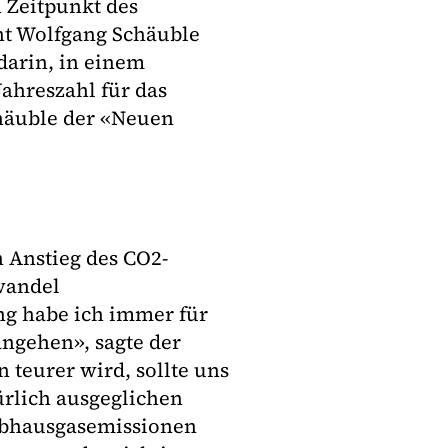
 Zeitpunkt des
nt Wolfgang Schäuble
darin, in einem
Jahreszahl für das
chäuble der «Neuen
 Anstieg des CO2-
wandel
g habe ich immer für
angehen», sagte der
 teurer wird, sollte uns
ürlich ausgeglichen
ibhausgasemissionen