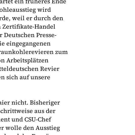
artet ein früheres Ende
ohleausstieg wird
rde, weil er durch den
 Zertifikate-Handel
er Deutschen Presse-
 die eingegangenen
Braunkohlerevieren zum
on Arbeitsplätzen
tteldeutschen Revier
n sich auf unsere
er nicht. Bisheriger
schrittweise aus der
dent und CSU-Chef
r wolle den Ausstieg