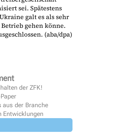
iert sei. Spätestens
kraine galt es als sehr
 Betrieb gehen könne.
usgeschlossen. (aba/dpa)
ment
halten der ZFK!
 ePaper
s aus der Branche
n Entwicklungen