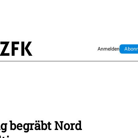
Anmelden
Abo
n
g begräbt Nord