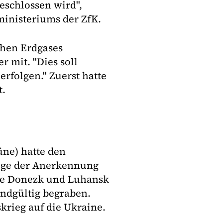
eschlossen wird",
ministeriums der ZfK.
chen Erdgases
er mit. "Dies soll
rfolgen." Zuerst hatte
t.
ne) hatte den
olge der Anerkennung
ete Donezk und Luhansk
endgültig begraben.
krieg auf die Ukraine.