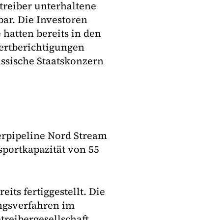
treiber unterhaltene
bar. Die Investoren
 hatten bereits in den
ertberichtigungen
ssische Staatskonzern
terpipeline Nord Stream
sportkapazität von 55
its fertiggestellt. Die
ungsverfahren im
treibergesellschaft