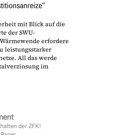
titionsanreize"
heit mit Blick auf die
rte der SWU-
ie Wärmewende erfordere
u leistungsstarker
etze. All das werde
talverzinsung im
ment
halten der ZFK!
 ePaper