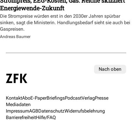
Strompreis, EEG-Kosten, Gas: Reiche skizziert
Energiewende-Zukunft
Die Strompreise würden erst in den 2030er Jahren spürbar
sinken, sagt die Ministerin. Handlungsbedarf sieht sie auch bei
Gaspreisen.
Andreas Baumer
Nach oben
Kontakt
Abo
E-Paper
Briefings
Podcast
Verlag
Presse
Mediadaten
Impressum
AGB
Datenschutz
Widerrufsbelehrung
Barrierefreiheit
Hilfe/FAQ