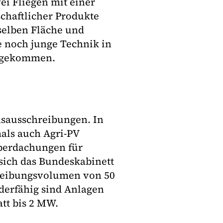
wei Fliegen mit einer
chaftlicher Produkte
selben Fläche und
e noch junge Technik in
he gekommen.
sausschreibungen. In
als auch Agri-PV
berdachungen für
 sich das Bundeskabinett
hreibungsvolumen von 50
derfähig sind Anlagen
att bis 2 MW.