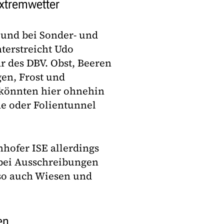
Extremwetter
und bei Sonder- und
terstreicht Udo
r des DBV. Obst, Beeren
gen, Frost und
könnten hier ohnehin
e oder Folientunnel
hofer ISE allerdings
 bei Ausschreibungen
lso auch Wiesen und
en