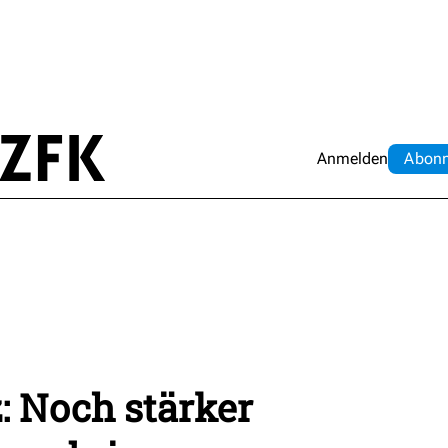
Anmelden
Abo
n
z: Noch stärker