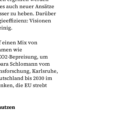
 es auch neuer Ansätze
esser zu heben. Darüber
ieeffizienz: Visionen
inig.
f einen Mix von
ahmen wie
CO2-Bepreisung, um
arbara Schlomann vom
nsforschung, Karlsruhe,
utschland bis 2030 im
nken, die EU strebt
nutzen