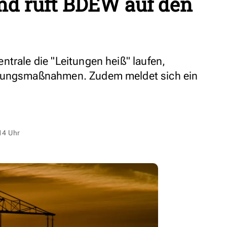
d ruft BDEW auf den
trale die "Leitungen heiß" laufen,
stungsmaßnahmen. Zudem meldet sich ein
14 Uhr