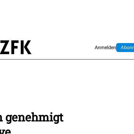
Anmelden
Abo
n
 genehmigt
ve