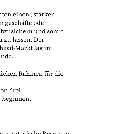
nten einen „starken
ingeschäfte oder
abzusichern und somit
 zu lassen. Der
head-Markt lag im
unde.
lichen Rahmen für die
von drei
9 beginnen.
n strategische Reserven