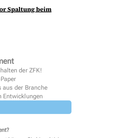
or Spaltung beim
ment
halten der ZFK!
 ePaper
s aus der Branche
n Entwicklungen
ent?