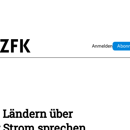
Anmelden
Abo
n
t Ländern über
r Strom sprechen