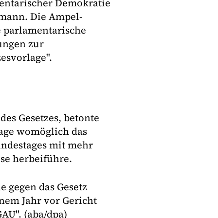
entarischer Demokratie
lmann. Die Ampel-
e parlamentarische
ungen zur
esvorlage".
des Gesetzes, betonte
lage womöglich das
undestages mit mehr
se herbeiführe.
e gegen das Gesetz
nem Jahr vor Gericht
GAU". (aba/dpa)