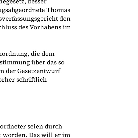
egesetz, besser
tagsabgeordnete Thomas
sverfassungsgericht den
chluss des Vorhabens im
 Anordnung, die dem
bstimmung über das so
nn der Gesetzentwurf
rher schriftlich
ordneter seien durch
 worden. Das will er im