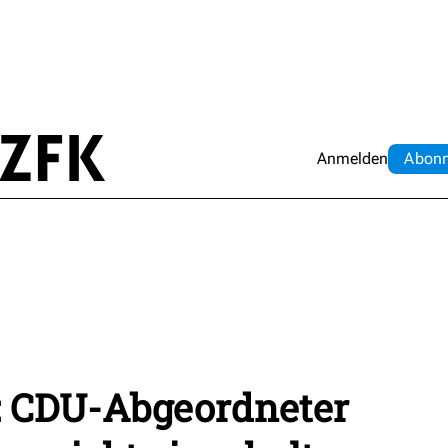
Anmelden
Abo
n
: CDU-Abgeordneter