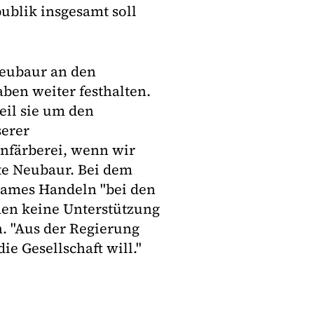
ublik insgesamt soll
Neubaur an den
ben weiter festhalten.
eil sie um den
serer
önfärberei, wenn wir
te Neubaur. Bei dem
sames Handeln "bei den
men keine Unterstützung
n. "Aus der Regierung
e Gesellschaft will."