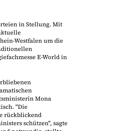
teien in Stellung. Mit
ktuelle
hein-Westfalen um die
aditionellen
giefachmesse E-World in
verbliebenen
ramatischen
ftsministerin Mona
isch. "Die
e rückblickend
nisters schützen", sagte