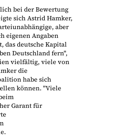
lich bei der Bewertung
igte sich Astrid Hamker,
parteiunabhängige, aber
ch eigenen Angaben
t, das deutsche Kapital
ben Deutschland fern",
en vielfältig, viele von
amker die
alition habe sich
ellen können. "Viele
 beim
her Garant für
rte
em
e.