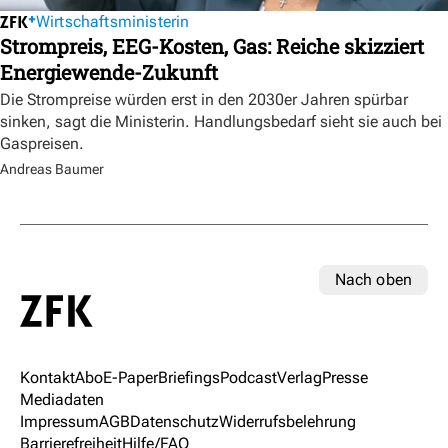
Wirtschaftsministerin
Strompreis, EEG-Kosten, Gas: Reiche skizziert
Energiewende-Zukunft
Die Strompreise würden erst in den 2030er Jahren spürbar
sinken, sagt die Ministerin. Handlungsbedarf sieht sie auch bei
Gaspreisen.
Andreas Baumer
Nach oben
Kontakt
Abo
E-Paper
Briefings
Podcast
Verlag
Presse
Mediadaten
Impressum
AGB
Datenschutz
Widerrufsbelehrung
Barrierefreiheit
Hilfe/FAQ