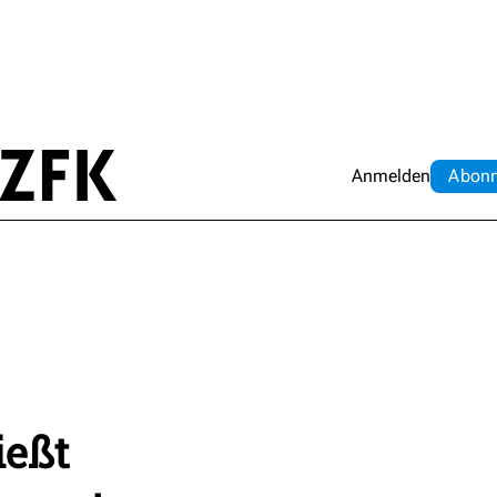
Anmelden
Abo
n
ießt