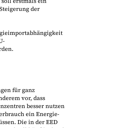
 soll erstmals ein
Steigerung der
rgieimportabhängigkeit
U-
rden.
ngen für ganz
nderem vor, dass
nzentren besser nutzen
rbrauch ein Energie-
sen. Die in der EED