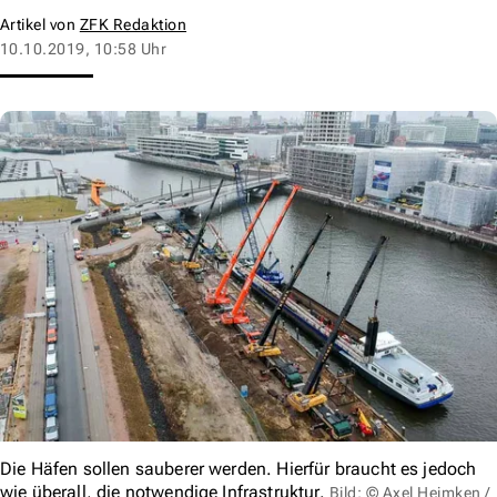
Artikel von
ZFK Redaktion
10.10.2019, 10:58 Uhr
Die Häfen sollen sauberer werden. Hierfür braucht es jedoch
wie überall, die notwendige Infrastruktur.
Bild: © Axel Heimken /