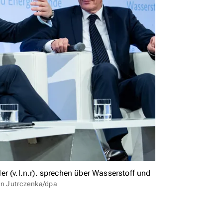
r (v.l.n.r). sprechen über Wasserstoff und
on Jutrczenka/dpa