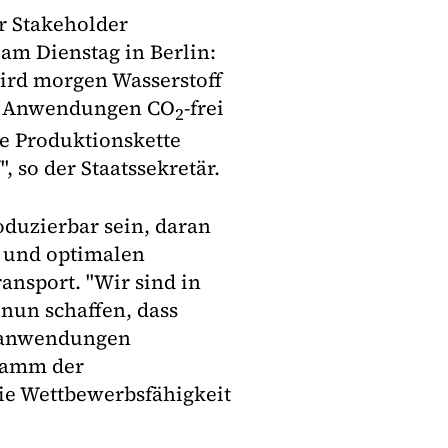
r Stakeholder
 am Dienstag in Berlin:
wird morgen Wasserstoff
len Anwendungen CO
-frei
2
ne Produktionskette
, so der Staatssekretär.
oduzierbar sein, daran
n und optimalen
ansport. "Wir sind in
nun schaffen, dass
tanwendungen
ramm der
die Wettbewerbsfähigkeit