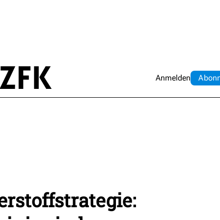
Anmelden
Abo
n
rstoffstrategie: