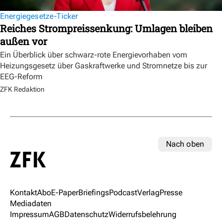
Energiegesetze-Ticker
Reiches Strompreissenkung: Umlagen bleiben
außen vor
Ein Überblick über schwarz-rote Energievorhaben vom
Heizungsgesetz über Gaskraftwerke und Stromnetze bis zur
EEG-Reform
ZFK Redaktion
Nach oben
Kontakt
Abo
E-Paper
Briefings
Podcast
Verlag
Presse
Mediadaten
Impressum
AGB
Datenschutz
Widerrufsbelehrung