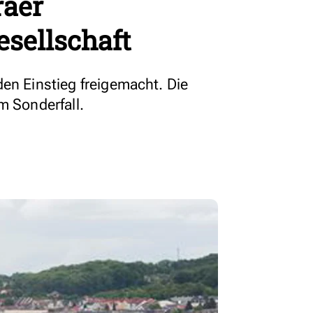
raer
sellschaft
den Einstieg freigemacht. Die
m Sonderfall.