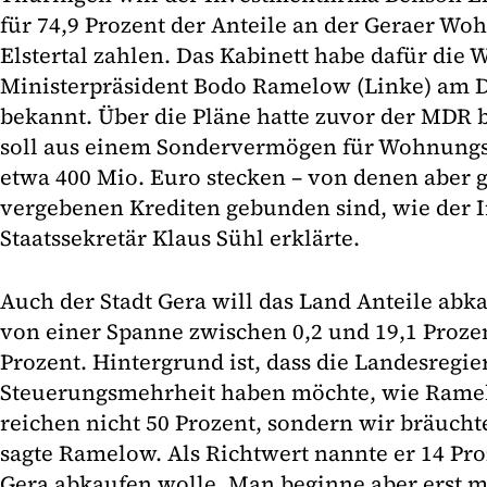
für 74,9 Prozent der Anteile an der Geraer Wo
Elstertal zahlen. Das Kabinett habe dafür die W
Ministerpräsident Bodo Ramelow (Linke) am Di
bekannt. Über die Pläne hatte zuvor der MDR b
soll aus einem Sondervermögen für Wohnun
etwa 400 Mio. Euro stecken – von denen aber gu
vergebenen Krediten gebunden sind, wie der I
Staatssekretär Klaus Sühl erklärte.
Auch der Stadt Gera will das Land Anteile ab
von einer Spanne zwischen 0,2 und 19,1 Prozent
Prozent. Hintergrund ist, dass die Landesregie
Steuerungsmehrheit haben möchte, wie Ramel
reichen nicht 50 Prozent, sondern wir bräuchte
sagte Ramelow. Als Richtwert nannte er 14 Pro
Gera abkaufen wolle. Man beginne aber erst 