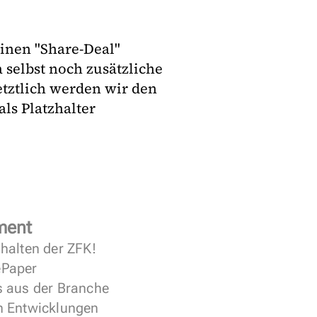
einen "Share-Deal"
a selbst noch zusätzliche
etztlich werden wir den
als Platzhalter
ment
halten der ZFK!
 ePaper
s aus der Branche
n Entwicklungen