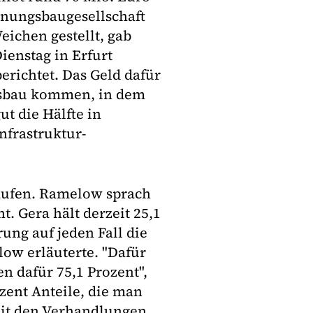
hnungsbaugesellschaft
eichen gestellt, gab
enstag in Erfurt
erichtet. Das Geld dafür
gsbau kommen, in dem
t die Hälfte in
nfrastruktur-
kaufen. Ramelow sprach
. Gera hält derzeit 25,1
rung auf jeden Fall die
ow erläuterte. "Dafür
n dafür 75,1 Prozent",
zent Anteile, die man
mit den Verhandlungen.