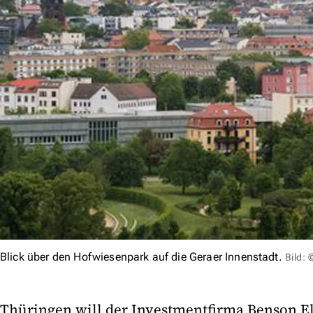
Blick über den Hofwiesenpark auf die Geraer Innenstadt.
Bild:
Thüringen will der Investmentfirma Benson El