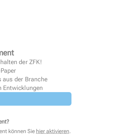
ment
halten der ZFK!
 ePaper
s aus der Branche
n Entwicklungen
ent?
ent können Sie
hier aktivieren
.