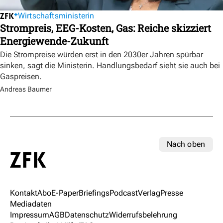
Wirtschaftsministerin
Strompreis, EEG-Kosten, Gas: Reiche skizziert
Energiewende-Zukunft
Die Strompreise würden erst in den 2030er Jahren spürbar
sinken, sagt die Ministerin. Handlungsbedarf sieht sie auch bei
Gaspreisen.
Andreas Baumer
Nach oben
Kontakt
Abo
E-Paper
Briefings
Podcast
Verlag
Presse
Mediadaten
Impressum
AGB
Datenschutz
Widerrufsbelehrung