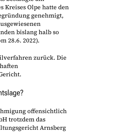
s Kreises Olpe hatte den
Begründung genehmigt,
 ausgewiesenen
anden bislang halb so
m 28.6. 2022).
lverfahren zurück. Die
haften
Gericht.
htslage?
ehmigung offensichtlich
bH trotzdem das
tungsgericht Arnsberg