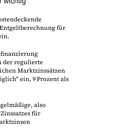
r wichtig
kostendeckende
Entgeltberechnung für
ein.
­finanzierung
 der regulierte
lichen Marktzinssätzen
glich" ein, 9 Prozent als
egelmäßige, also
Zinssatzes für
Marktzinsen