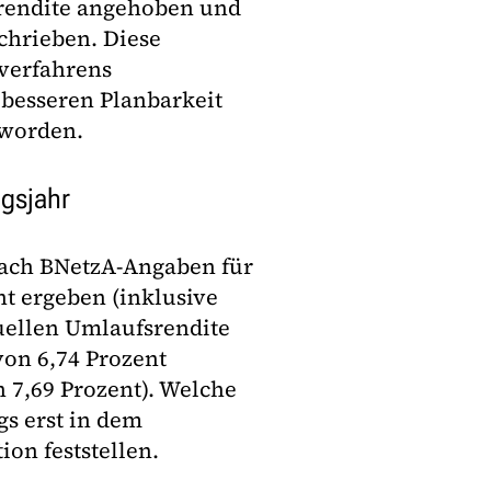
srendite angehoben und
chrieben. Diese
sverfahrens
besseren Planbarkeit
 worden.
ngsjahr
nach BNetzA-Angaben für
nt ergeben (inklusive
tuellen Umlaufsrendite
von 6,74 Prozent
 7,69 Prozent). Welche
gs erst in dem
ion feststellen.