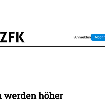
Anmelden
Abo
n
n werden höher