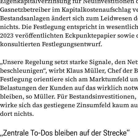
Eigenkapitalverzinsung für Neuinvestitionen 
Gasnetzbetreiber im Kapitalkostenaufschlag ve
Bestandsanlagen ändert sich zum Leidwesen de
nichts. Die Festlegung entspricht in wesentli
2023 veröffentlichten Eckpunktepapier sowi
konsultierten Festlegungsentwurf.
„Unsere Regelung setzt starke Signale, den Ne
beschleunigen“, wirbt Klaus Müller, Chef der 
Festlegung orientiere sich am Marktumfeld und
Belastungen der Kunden auf das wirklich not
bleiben, so Müller. Für Bestandsinvestitionen,
wirke sich das gestiegene Zinsumfeld kaum au
dort nichts.
„Zentrale To-Dos bleiben auf der Strecke“