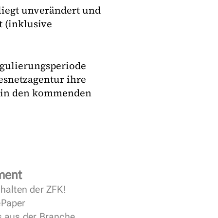
liegt unverändert und
t (inklusive
Regulierungsperiode
esnetzagentur ihre
ng in den kommenden
ment
halten der ZFK!
 ePaper
s aus der Branche