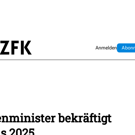
Anmelden
Abo
n
nminister bekräftigt
s 2025