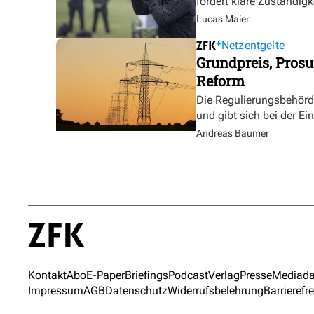
fordert klare Zuständigk
Lucas Maier
Netzentgelte
Grundpreis, Prosu
Reform
Die Regulierungsbehörde 
und gibt sich bei der E
Andreas Baumer
Kontakt
Abo
E-Paper
Briefings
Podcast
Verlag
Presse
Mediada
Impressum
AGB
Datenschutz
Widerrufsbelehrung
Barrierefre