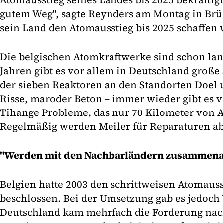
Atomausstieg seines Landes bis 2025 bekräftigt.
gutem Weg", sagte Reynders am Montag in Brüss
sein Land den Atomausstieg bis 2025 schaffen 
Die belgischen Atomkraftwerke sind schon lang
Jahren gibt es vor allem in Deutschland große
der sieben Reaktoren an den Standorten Doel 
Risse, maroder Beton – immer wieder gibt es 
Tihange Probleme, das nur 70 Kilometer von Aa
Regelmäßig werden Meiler für Reparaturen ab
"Werden mit den Nachbarländern zusammena
Belgien hatte 2003 den schrittweisen Atomauss
beschlossen. Bei der Umsetzung gab es jedoch
Deutschland kam mehrfach die Forderung nac