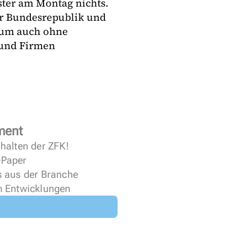
ster am Montag nichts.
er Bundesrepublik und
 um auch ohne
 und Firmen
ment
halten der ZFK!
 ePaper
s aus der Branche
n Entwicklungen