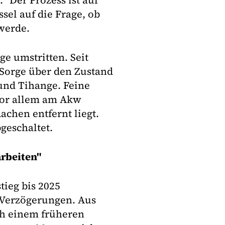
 "Der Prozess ist auf
el auf die Frage, ob
werde.
e umstritten. Seit
 Sorge über den Zustand
und Tihange. Feine
vor allem am Akw
chen entfernt liegt.
geschaltet.
rbeiten"
tieg bis 2025
 Verzögerungen. Aus
h einem früheren