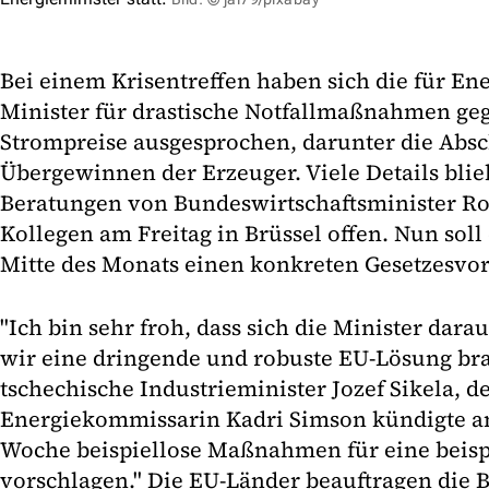
Bei einem Krisentreffen haben sich die für En
Minister für drastische Notfallmaßnahmen geg
Strompreise ausgesprochen, darunter die Abs
Übergewinnen der Erzeuger. Viele Details bli
Beratungen von Bundeswirtschaftsminister Ro
Kollegen am Freitag in Brüssel offen. Nun sol
Mitte des Monats einen konkreten Gesetzesvor
"Ich bin sehr froh, dass sich die Minister dara
wir eine dringende und robuste EU-Lösung bra
tschechische Industrieminister Jozef Sikela, der
Energiekommissarin Kadri Simson kündigte a
Woche beispiellose Maßnahmen für eine beispi
vorschlagen." Die EU-Länder beauftragen die