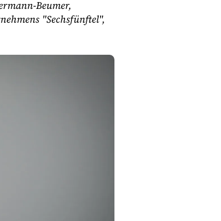
 Hermann-Beumer,
rnehmens "Sechsfünftel",