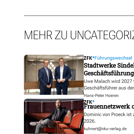
MEHR ZU UNCATEGORI
Führungswechsel
Stadtwerke Sindel
Geschäftsführung
Uwe Malach wird 2027 t
Geschäftsführer aus de
Hans-Peter Hoeren
Frauennetzwerk o
Dominic von Proeck ist
2026.
kuhnert@vku-verlag.de