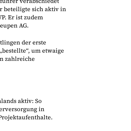
sführer verabschiedet
beteiligte sich aktiv in
. Er ist zudem
leupen AG.
lingen der erste
bestellte“, um etwaige
n zahlreiche
lands aktiv: So
serversorgung in
rojektaufenthalte.