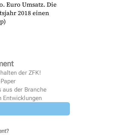
. Euro Umsatz. Die
tsjahr 2018 einen
p)
ment
halten der ZFK!
 ePaper
s aus der Branche
n Entwicklungen
ent?