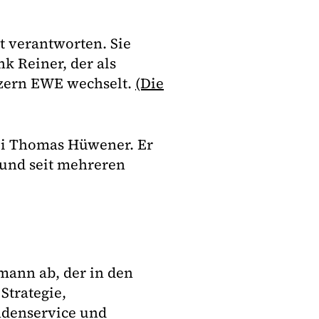
t verantworten. Sie
k Reiner, der als
zern EWE wechselt.
(Die
uli Thomas Hüwener. Er
g und seit mehreren
mann ab, der in den
Strategie,
denservice und