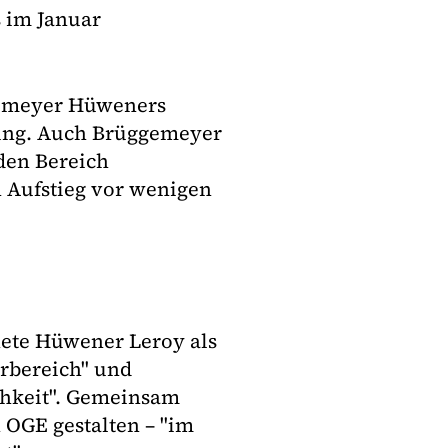
s im Januar
gemeyer Hüweners
rung. Auch Brüggemeyer
 den Bereich
 Aufstieg vor wenigen
nete Hüwener Leroy als
rbereich" und
chkeit". Gemeinsam
 OGE gestalten – "im