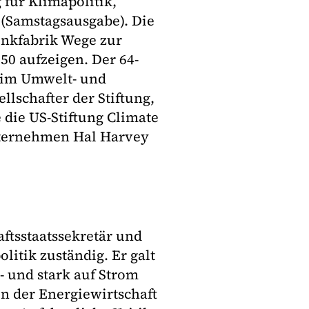
 für Klimapolitik,
 (Samstagsausgabe). Die
Denkfabrik Wege zur
50 aufzeigen. Der 64-
r im Umwelt- und
llschafter der Stiftung,
e die US-Stiftung Climate
unternehmen Hal Harvey
ftsstaatssekretär und
litik zuständig. Er galt
- und stark auf Strom
en der Energiewirtschaft