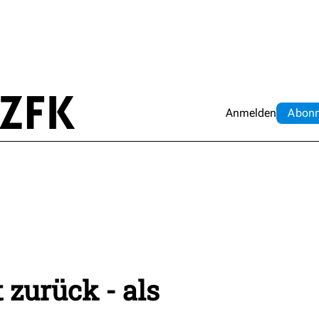
Anmelden
Abo
n
 zurück - als