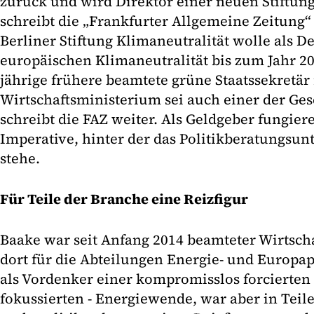
zurück und wird Direktor einer neuen Stiftung
schreibt die „Frankfurter Allgemeine Zeitung“
Berliner Stiftung Klimaneutralität wolle als 
europäischen Klimaneutralität bis zum Jahr 20
jährige frühere beamtete grüne Staatssekretä
Wirtschaftsministerium sei auch einer der Gese
schreibt die FAZ weiter. Als Geldgeber fungier
Imperative, hinter der das Politikberatungs
stehe.
Für Teile der Branche eine Reizfigur
Baake war seit Anfang 2014 beamteter Wirtscha
dort für die Abteilungen Energie- und Europapo
als Vordenker einer kompromisslos forcierten 
fokussierten - Energiewende, war aber in Teil