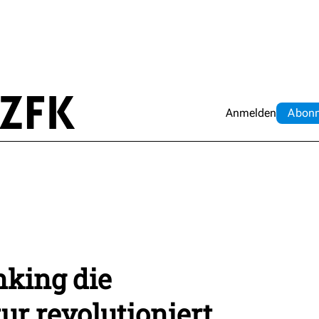
Anmelden
Abo
n
nking die
ur revolutioniert