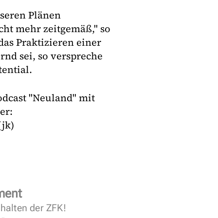
nseren Plänen
nicht mehr zeitgemäß," so
as Praktizieren einer
nd sei, so verspreche
ential.
odcast "Neuland" mit
er:
(jk)
ment
halten der ZFK!