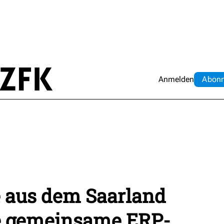
Anmelden
Abo
n
e aus dem Saarland
e gemeinsame ERP-