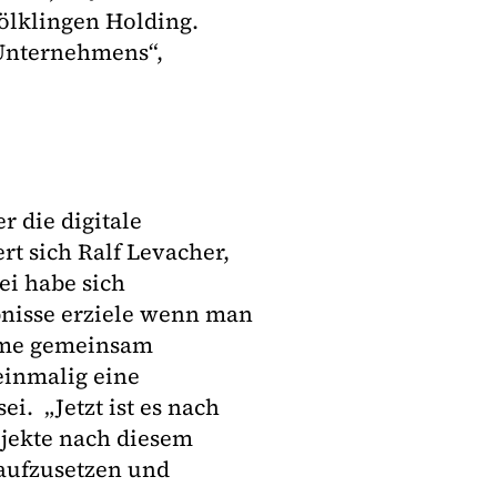
ölklingen Holding.
 Unternehmens“,
r die digitale
t sich Ralf Levacher,
ei habe sich
ebnisse erziele wenn man
eme gemeinsam
einmalig eine
ei. „Jetzt ist es nach
jekte nach diesem
aufzusetzen und