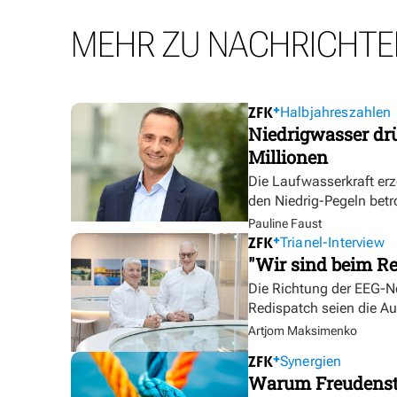
MEHR ZU NACHRICHTE
Halbjahreszahlen
Niedrigwasser dr
Millionen
Die Laufwasserkraft erz
den Niedrig-Pegeln betr
Pauline Faust
Trianel-Interview
"Wir sind beim Re
Die Richtung der EEG-No
Redispatch seien die A
Artjom Maksimenko
Synergien
Warum Freudensta