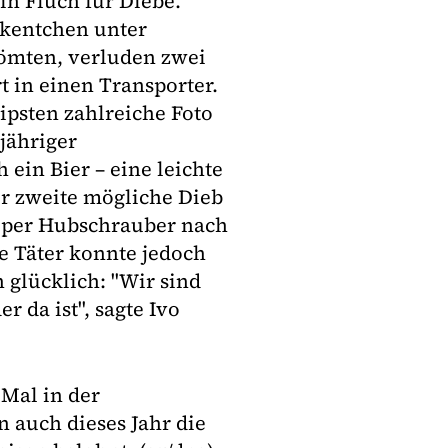
n Fluch für Diebe.
ikentchen unter
ömten, verluden zwei
 in einen Transporter.
ipsten zahlreiche Foto
jähriger
ein Bier – eine leichte
r zweite mögliche Dieb
i per Hubschrauber nach
e Täter konnte jedoch
 glücklich: "Wir sind
r da ist", sagte Ivo
 Mal in der
 auch dieses Jahr die