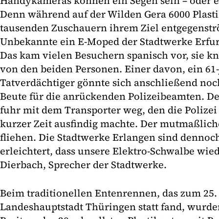
Handykameras können ein Segen sein – oder ei
Denn während auf der Wilden Gera 6000 Plast
tausenden Zuschauern ihrem Ziel entgegenstr
Unbekannte ein E-Moped der Stadtwerke Erfurt
Das kam vielen Besuchern spanisch vor, sie kn
von den beiden Personen. Einer davon, ein 61-
Tatverdächtiger gönnte sich anschließend noch 
Beute für die anrückenden Polizeibeamten. De
fuhr mit dem Transporter weg, den die Polize
kurzer Zeit ausfindig machte. Der mutmaßlich
fliehen. Die Stadtwerke Erlangen sind dennoch
erleichtert, dass unsere Elektro-Schwalbe wiede
Dierbach, Sprecher der Stadtwerke.
Beim traditionellen Entenrennen, das zum 25.
Landeshauptstadt Thüringen statt fand, wurden