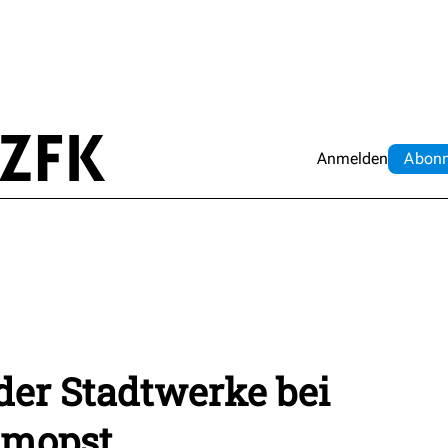
Anmelden
Abo
n
der Stadtwerke bei
emopst