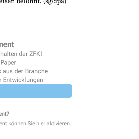
eisen belohnt. (sg/dpa)
ment
halten der ZFK!
 ePaper
s aus der Branche
n Entwicklungen
ent?
ent können Sie
hier aktivieren
.