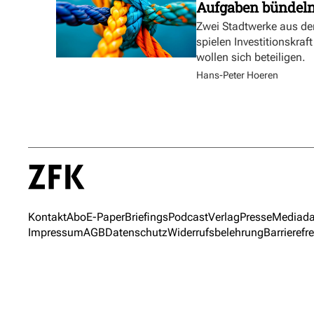
Aufgaben bündel
Zwei Stadtwerke aus de
spielen Investitionskra
wollen sich beteiligen.
Hans-Peter Hoeren
Kontakt
Abo
E-Paper
Briefings
Podcast
Verlag
Presse
Mediada
Impressum
AGB
Datenschutz
Widerrufsbelehrung
Barrierefre