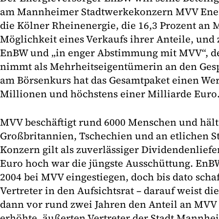
am Mannheimer Stadtwerkekonzern MVV Ener
die Kölner Rheinenergie, die 16,3 Prozent an M
Möglichkeit eines Verkaufs ihrer Anteile, un
EnBW und „in enger Abstimmung mit MVV“, d
nimmt als Mehrheitseigentümerin an den Gesp
am Börsenkurs hat das Gesamtpaket einen Wer
Millionen und höchstens einer Milliarde Euro
MVV beschäftigt rund 6000 Menschen und hält
Großbritannien, Tschechien und an etlichen S
Konzern gilt als zuverlässiger Dividendenliefe
Euro hoch war die jüngste Ausschüttung. EnBW
2004 bei MVV eingestiegen, doch bis dato scha
Vertreter in den Aufsichtsrat – darauf weist di
dann vor rund zwei Jahren den Anteil an MVV a
erhöhte, äußerten Vertreter der Stadt Mannhei