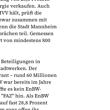
gie verkaufen. Auch
VV hält, prüft die
d zwar zusammen mit
enn die Stadt Mannheim
rächen teil. Gemessen
t von mindestens 800
.
 Beteiligungen in
tadtwerken. Der
rant – rund 60 Millionen
 war bereits im Jahre
ffte es kein EnBW-
e "FAZ" hin. Als EnBW
uf fast 28,8 Prozent
m ganz offen ihr