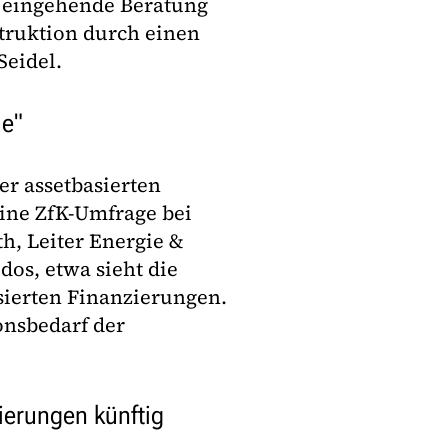
e eingehende Beratung
struktion durch einen
Seidel.
le"
er assetbasierten
eine ZfK-Umfrage bei
th, Leiter Energie &
dos, etwa sieht die
sierten Finanzierungen.
onsbedarf der
ierungen künftig