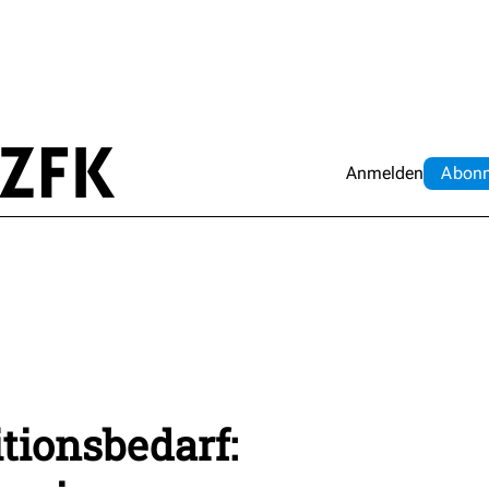
Anmelden
Abo
n
tionsbedarf: