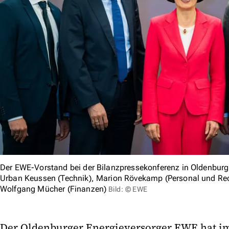
Der EWE-Vorstand bei der Bilanzpressekonferenz in Oldenburg 
Urban Keussen (Technik), Marion Rövekamp (Personal und Rech
Wolfgang Mücher (Finanzen)
Bild: © EWE
Der Oldenburger Energieversorger EWE hat im