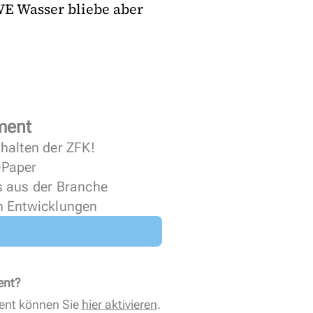
WE Wasser bliebe aber
ment
halten der ZFK!
 ePaper
s aus der Branche
n Entwicklungen
ent?
ent können Sie
hier aktivieren
.