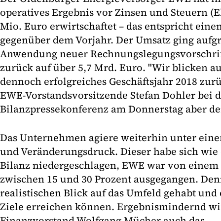
operatives Ergebnis vor Zinsen und Steuern (E
Mio. Euro erwirtschaftet – das entspricht ein
gegenüber dem Vorjahr. Der Umsatz ging aufg
Anwendung neuer Rechnungslegungsvorschrif
zurück auf über 5,7 Mrd. Euro. "Wir blicken au
dennoch erfolgreiches Geschäftsjahr 2018 zurüc
EWE-Vorstandsvorsitzende Stefan Dohler bei d
Bilanzpressekonferenz am Donnerstag aber de
Das Unternehmen agiere weiterhin unter ein
und Veränderungsdruck. Dieser habe sich wie 
Bilanz niedergeschlagen, EWE war von einem
zwischen 15 und 30 Prozent ausgegangen. De
realistischen Blick auf das Umfeld gehabt und 
Ziele erreichen können. Ergebnismindernd wir
Finanzvorstand Wolfgang Mücher auch das