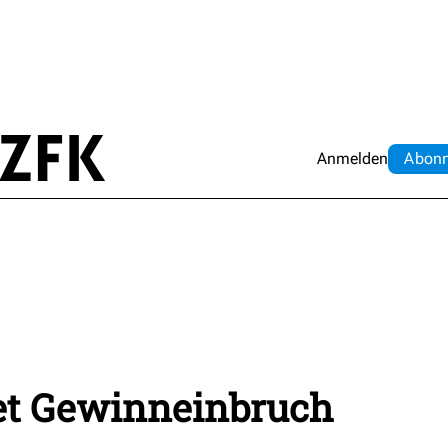
Anmelden
Abo
n
et Gewinneinbruch