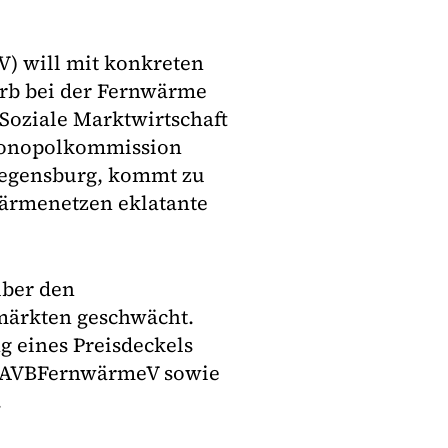
) will mit konkreten
rb bei der Fernwärme
Soziale Marktwirtschaft
 Monopolkommission
 Regensburg, kommt zu
Wärmenetzen eklatante
über den
ärkten geschwächt.
g eines Preisdeckels
er AVBFernwärmeV sowie
.