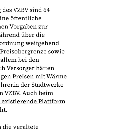
 des VZBV sind 64
ne öffentliche
chen Vorgaben zur
ährend über die
rordnung weitgehend
 Preisobergrenze sowie
 allem bei den
h Versorger hätten
higen Preisen mit Wärme
ührerin der Stadtwerke
on VZBV. Auch beim
s existierende Plattform
ht.
 die veraltete