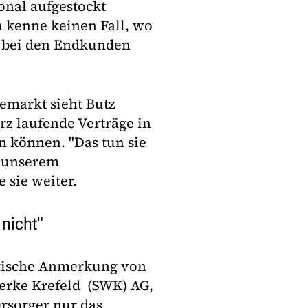
onal aufgestockt
h kenne keinen Fall, wo
n bei den Endkunden
emarkt sieht Butz
urz laufende Verträge in
 können. "Das tun sie
i unserem
 sie weiter.
nicht"
itische Anmerkung von
werke Krefeld (SWK) AG,
rsorger nur das