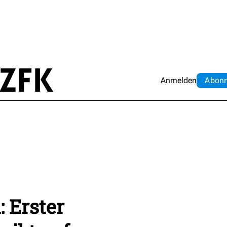
Anmelden
Abo
n
 Erster