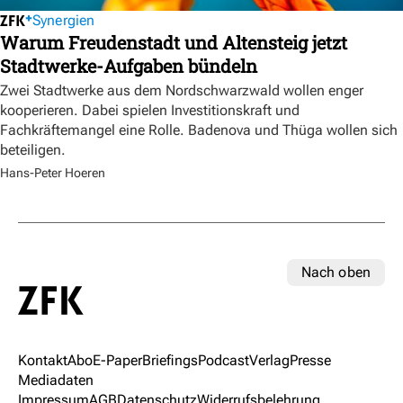
Synergien
Warum Freudenstadt und Altensteig jetzt
Stadtwerke-Aufgaben bündeln
Zwei Stadtwerke aus dem Nordschwarzwald wollen enger
kooperieren. Dabei spielen Investitionskraft und
Fachkräftemangel eine Rolle. Badenova und Thüga wollen sich
beteiligen.
Hans-Peter Hoeren
Nach oben
Kontakt
Abo
E-Paper
Briefings
Podcast
Verlag
Presse
Mediadaten
Impressum
AGB
Datenschutz
Widerrufsbelehrung