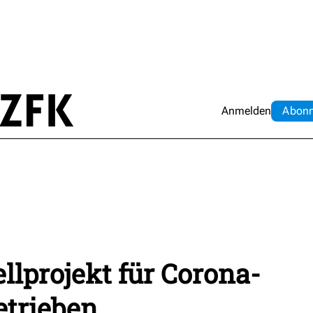
Anmelden
Abo
n
lprojekt für Corona-
etrieben