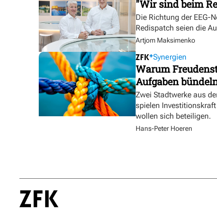
"Wir sind beim Re
Die Richtung der EEG-No
Redispatch seien die A
Artjom Maksimenko
Synergien
Warum Freudensta
Aufgaben bündel
Zwei Stadtwerke aus de
spielen Investitionskra
wollen sich beteiligen.
Hans-Peter Hoeren