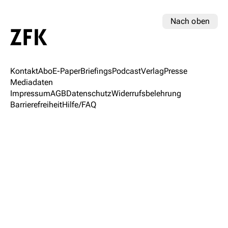
Nach oben
Kontakt
Abo
E-Paper
Briefings
Podcast
Verlag
Presse
Mediadaten
Impressum
AGB
Datenschutz
Widerrufsbelehrung
Barrierefreiheit
Hilfe/FAQ