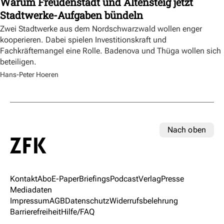
Warum Freudenstadt und Altensteig jetzt
Stadtwerke-Aufgaben bündeln
Zwei Stadtwerke aus dem Nordschwarzwald wollen enger
kooperieren. Dabei spielen Investitionskraft und
Fachkräftemangel eine Rolle. Badenova und Thüga wollen sich
beteiligen.
Hans-Peter Hoeren
Nach oben
Kontakt
Abo
E-Paper
Briefings
Podcast
Verlag
Presse
Mediadaten
Impressum
AGB
Datenschutz
Widerrufsbelehrung
Barrierefreiheit
Hilfe/FAQ