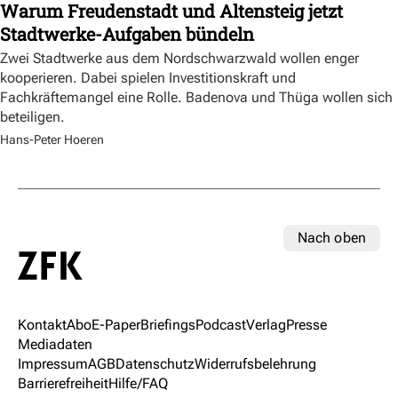
Warum Freudenstadt und Altensteig jetzt
Stadtwerke-Aufgaben bündeln
Zwei Stadtwerke aus dem Nordschwarzwald wollen enger
kooperieren. Dabei spielen Investitionskraft und
Fachkräftemangel eine Rolle. Badenova und Thüga wollen sich
beteiligen.
Hans-Peter Hoeren
Nach oben
Kontakt
Abo
E-Paper
Briefings
Podcast
Verlag
Presse
Mediadaten
Impressum
AGB
Datenschutz
Widerrufsbelehrung
Barrierefreiheit
Hilfe/FAQ