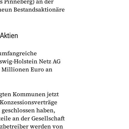
s Pinneberg) an der
eun Bestandsaktionäre
Aktien
 umfangreiche
eswig-Holstein Netz AG
 Millionen Euro an
ligten Kommunen jetzt
 Konzessionsverträge
 geschlossen haben,
ile an der Gesellschaft
tzbetreiber werden von