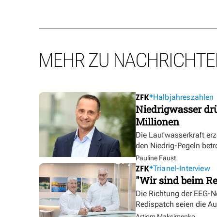
MEHR ZU NACHRICHTE
Halbjahreszahlen
Niedrigwasser dr
Millionen
Die Laufwasserkraft erz
den Niedrig-Pegeln betr
Pauline Faust
Trianel-Interview
"Wir sind beim Re
Die Richtung der EEG-No
Redispatch seien die A
Artjom Maksimenko