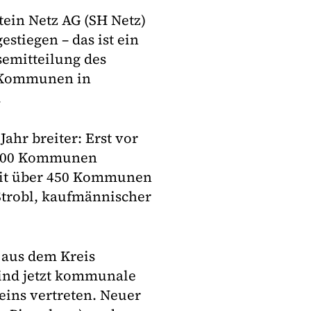
tein Netz AG (SH Netz)
stiegen – das ist ein
semitteilung des
r Kommunen in
.
ahr breiter: Erst vor
 400 Kommunen
weit über 450 Kommunen
 Strobl, kaufmännischer
 aus dem Kreis
sind jetzt kommunale
eins vertreten. Neuer