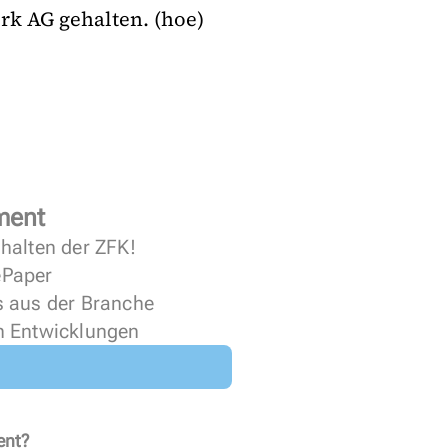
k AG gehalten. (hoe)
ment
halten der ZFK!
 ePaper
s aus der Branche
n Entwicklungen
ent?